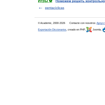
Игры ⚽
Поможем решить контрольну
pentacíclicas
© Academic, 2000-2026
Contacte con nosotros:
Apoyo 
Exportación Diccionarios
, creado en PHP,
Joomla,