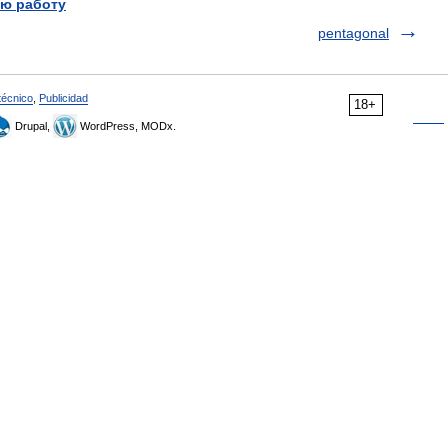
ю работу
pentagonal
técnico
,
Publicidad
18+
Drupal,
WordPress, MODx.