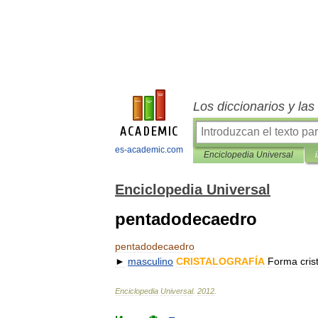
Los diccionarios y la
es-academic.com
Enciclopedia Universal
Enciclopedia Universal
pentadodecaedro
pentadodecaedro
►
masculino
CRISTALOGRAFÍA
Forma
cris
Enciclopedia
Universal
.
2012
.