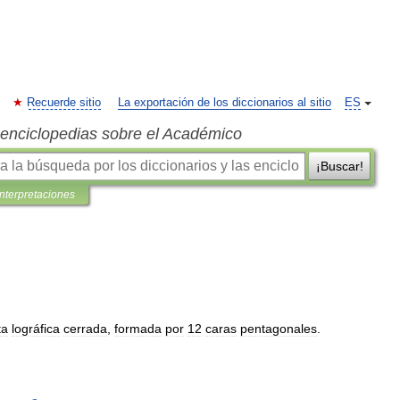
Recuerde sitio
La exportación de los diccionarios al sitio
ES
s enciclopedias sobre el Académico
¡Buscar!
interpretaciones
ta
lográfica
cerrada
,
formada
por
12
caras
pentagonales
.